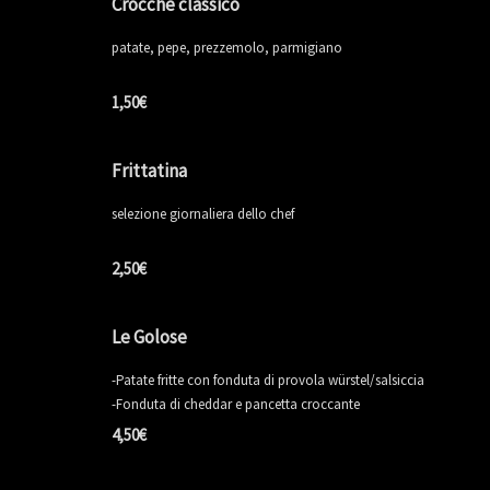
Crocchè classico
patate, pepe, prezzemolo, parmigiano
1,50€
Frittatina
selezione giornaliera dello chef
2,50€
Le Golose
-Patate fritte con fonduta di provola würstel/salsiccia
-Fonduta di cheddar e pancetta croccante
4,50€