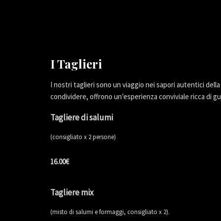
I Taglieri
I nostri taglieri sono un viaggio nei sapori autentici del
condividere, offrono un’esperienza conviviale ricca di gus
Tagliere di salumi
(consigliato x 2 persone)
16.00€
Tagliere mix
(misto di salumi e formaggi, consigliato x 2).