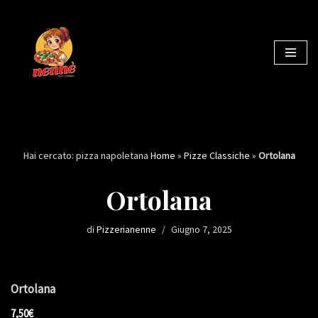
Vai
al
contenuto
Hai cercato: pizza napoletana
Home
»
Pizze Classiche
»
Ortolana
Ortolana
di
Pizzerianenne
Giugno 7, 2025
Ortolana
7,50€