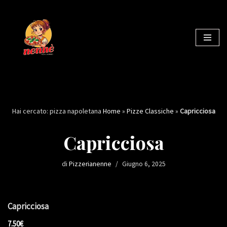
Vai
al
contenuto
Hai cercato: pizza napoletana
Home
»
Pizze Classiche
»
Capricciosa
Capricciosa
di
Pizzerianenne
Giugno 6, 2025
Capricciosa
7.50€